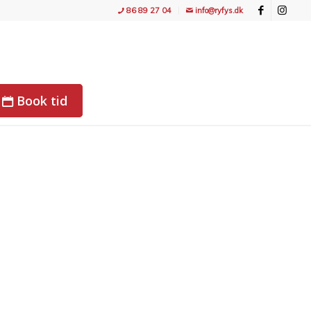
86 89 27 04
info@ryfys.dk
Book tid