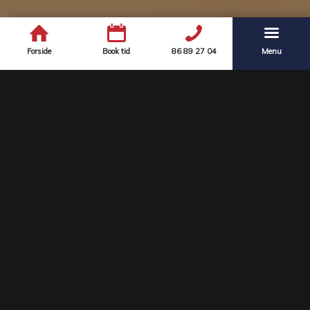
Forside
Book tid
86 89 27 04
Menu
Velkommen til Ry
Fysioterapi
Hos Ry Fysioterapi tilbyder vi professionel behandling
og genoptræning.
Vi arbejder ud fra et koncept om, at du kan komme hurtigt
i gang med dit behandlingsforløb.
Vi kan ofte tilbyde en akut tid indenfor 24 timer, hvis du
ringer ind mellem kl. 08.00-09.00.