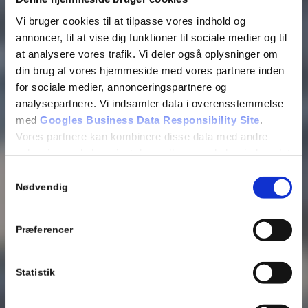
Vi bruger cookies til at tilpasse vores indhold og
annoncer, til at vise dig funktioner til sociale medier og til
at analysere vores trafik. Vi deler også oplysninger om
din brug af vores hjemmeside med vores partnere inden
for sociale medier, annonceringspartnere og
analysepartnere. Vi indsamler data i overensstemmelse
med
Googles Business Data Responsibility Site
.
Vores partnere kan kombinere disse data med andre
oplysninger, du har givet dem, eller som de har indsamlet
fra din brug af deres tjenester.
Samtykkevalg
Se Cookie & Privatlivspolitik
her
Nødvendig
Præferencer
Statistik